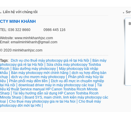
Liên hệ với chúng tôi
Sơ
CTY MINH KHÁNH
TEL: 036 322 8660
0986 445 116
Website: www.minhkhanhjsc.com
Email: emailminhkhanh@gmail.com
©
2020 minhkhanhjsc.com
Tags:
Dịch vụ cho thuê máy photocopy giá rẻ tại Hà Nội
Bán máy
photocopy giá rẻ tại Hà Nội
Sửa chữa máy photocopy Toshiba
Ricoh
Bảo dưỡng máy photocopy
Máy photocopy bãi nhập
khẩu
Bán máy photocopy mới chính hãng
dịch vụ hợp đồng bản
chụp
dịch vụ cho mượn máy photocopy
Phân phối máy hủy tài
liệu
Phân phối máy đếm tiền
Dịch vụ đổ mực in chuyên nghiệp
tại Hà nội
download driver máy in máy photocopy các loại
Tài
liệu kỹ thuật Service manual HP Canon Toshiba Ricoh Minota
Sharp
Tài liệu hướng dẫn sử dụng HP Canon Toshiba Ricoh
Minota Sharp
Board SYS, main chính, linh kiện máy photocopy các
loại
Cho thue may photocopy gia re tai Ha Noi
Cho thuê máy
photocopy đời mới tại HN