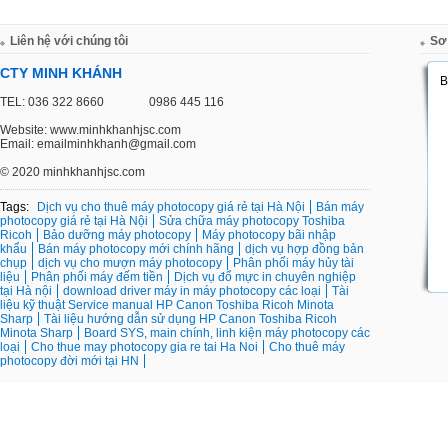
Liên hệ với chúng tôi
Sơ
CTY MINH KHÁNH
TEL: 036 322 8660
0986 445 116
Website: www.minhkhanhjsc.com
Email: emailminhkhanh@gmail.com
©
2020 minhkhanhjsc.com
Tags:
Dịch vụ cho thuê máy photocopy giá rẻ tại Hà Nội
Bán máy
photocopy giá rẻ tại Hà Nội
Sửa chữa máy photocopy Toshiba
Ricoh
Bảo dưỡng máy photocopy
Máy photocopy bãi nhập
khẩu
Bán máy photocopy mới chính hãng
dịch vụ hợp đồng bản
chụp
dịch vụ cho mượn máy photocopy
Phân phối máy hủy tài
liệu
Phân phối máy đếm tiền
Dịch vụ đổ mực in chuyên nghiệp
tại Hà nội
download driver máy in máy photocopy các loại
Tài
liệu kỹ thuật Service manual HP Canon Toshiba Ricoh Minota
Sharp
Tài liệu hướng dẫn sử dụng HP Canon Toshiba Ricoh
Minota Sharp
Board SYS, main chính, linh kiện máy photocopy các
loại
Cho thue may photocopy gia re tai Ha Noi
Cho thuê máy
photocopy đời mới tại HN