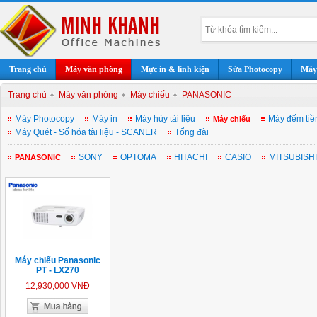
Trang chủ
Máy văn phòng
Mực in & linh kiện
Sửa Photocopy
Máy 
Trang chủ
Máy văn phòng
Máy chiếu
PANASONIC
Máy Photocopy
Máy in
Máy hủy tài liệu
Máy đếm tiề
Máy chiếu
Máy Quét - Số hóa tài liệu - SCANER
Tổng đài
SONY
OPTOMA
HITACHI
CASIO
MITSUBISHI
PANASONIC
Máy chiếu Panasonic
PT - LX270
12,930,000 VNĐ