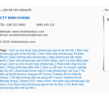
Liên hệ với chúng tôi
Sơ
CTY MINH KHÁNH
TEL: 036 322 8660
0986 445 116
Website: www.minhkhanhjsc.com
Email: emailminhkhanh@gmail.com
©
2020 minhkhanhjsc.com
Tags:
Dịch vụ cho thuê máy photocopy giá rẻ tại Hà Nội
Bán máy
photocopy giá rẻ tại Hà Nội
Sửa chữa máy photocopy Toshiba
Ricoh
Bảo dưỡng máy photocopy
Máy photocopy bãi nhập
khẩu
Bán máy photocopy mới chính hãng
dịch vụ hợp đồng bản
chụp
dịch vụ cho mượn máy photocopy
Phân phối máy hủy tài
liệu
Phân phối máy đếm tiền
Dịch vụ đổ mực in chuyên nghiệp
tại Hà nội
download driver máy in máy photocopy các loại
Tài
liệu kỹ thuật Service manual HP Canon Toshiba Ricoh Minota
Sharp
Tài liệu hướng dẫn sử dụng HP Canon Toshiba Ricoh
Minota Sharp
Board SYS, main chính, linh kiện máy photocopy các
loại
Cho thue may photocopy gia re tai Ha Noi
Cho thuê máy
photocopy đời mới tại HN