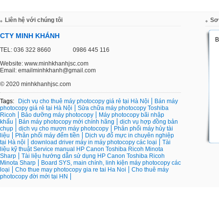
Liên hệ với chúng tôi
Sơ
CTY MINH KHÁNH
TEL: 036 322 8660
0986 445 116
Website: www.minhkhanhjsc.com
Email: emailminhkhanh@gmail.com
©
2020 minhkhanhjsc.com
Tags:
Dịch vụ cho thuê máy photocopy giá rẻ tại Hà Nội
Bán máy
photocopy giá rẻ tại Hà Nội
Sửa chữa máy photocopy Toshiba
Ricoh
Bảo dưỡng máy photocopy
Máy photocopy bãi nhập
khẩu
Bán máy photocopy mới chính hãng
dịch vụ hợp đồng bản
chụp
dịch vụ cho mượn máy photocopy
Phân phối máy hủy tài
liệu
Phân phối máy đếm tiền
Dịch vụ đổ mực in chuyên nghiệp
tại Hà nội
download driver máy in máy photocopy các loại
Tài
liệu kỹ thuật Service manual HP Canon Toshiba Ricoh Minota
Sharp
Tài liệu hướng dẫn sử dụng HP Canon Toshiba Ricoh
Minota Sharp
Board SYS, main chính, linh kiện máy photocopy các
loại
Cho thue may photocopy gia re tai Ha Noi
Cho thuê máy
photocopy đời mới tại HN