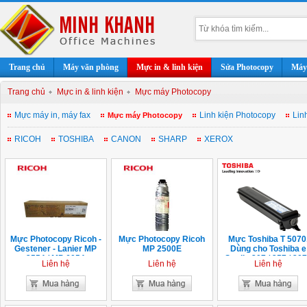
Trang chủ
Máy văn phòng
Mực in & linh kiện
Sửa Photocopy
Máy 
Trang chủ
Mực in & linh kiện
Mực máy Photocopy
Mực máy in, máy fax
Linh kiện Photocopy
Lin
Mực máy Photocopy
RICOH
TOSHIBA
CANON
SHARP
XEROX
Mực Photocopy Ricoh -
Mực Photocopy Ricoh
Mực Toshiba T 5070
Gestener - Lanier MP
MP 2500E
Dùng cho Toshiba e
3554 / MP 6054
Studio 207 / 257 / 307
Liên hệ
Liên hệ
Liên hệ
357 / 457 / 507