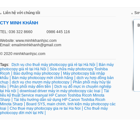
Liên hệ với chúng tôi
Sơ
CTY MINH KHÁNH
TEL: 036 322 8660
0986 445 116
Website: www.minhkhanhjsc.com
Email: emailminhkhanh@gmail.com
©
2020 minhkhanhjsc.com
Tags:
Dịch vụ cho thuê máy photocopy giá rẻ tại Hà Nội
Bán máy
photocopy giá rẻ tại Hà Nội
Sửa chữa máy photocopy Toshiba
Ricoh
Bảo dưỡng máy photocopy
Máy photocopy bãi nhập
khẩu
Bán máy photocopy mới chính hãng
dịch vụ hợp đồng bản
chụp
dịch vụ cho mượn máy photocopy
Phân phối máy hủy tài
liệu
Phân phối máy đếm tiền
Dịch vụ đổ mực in chuyên nghiệp
tại Hà nội
download driver máy in máy photocopy các loại
Tài
liệu kỹ thuật Service manual HP Canon Toshiba Ricoh Minota
Sharp
Tài liệu hướng dẫn sử dụng HP Canon Toshiba Ricoh
Minota Sharp
Board SYS, main chính, linh kiện máy photocopy các
loại
Cho thue may photocopy gia re tai Ha Noi
Cho thuê máy
photocopy đời mới tại HN