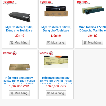
Mực Toshiba T 5508,
Mực Toshiba T 3028P,
Mực Toshiba T 5528
Dùng cho Toshiba e
Dùng cho Toshiba e
Dùng cho Toshiba e
Studio 5508a / 6508a /
Studio 2528a / 3028a /
Studio 5528a / 6528
Liên hệ
Liên hệ
Liên hệ
7508a / 8508a / 5518a /
3528a / 4528a
6518a / 7518a / 8518a
Hộp mực photocopy
Hộp mực photocopy
Xerox DC V 4070 / 5070
Xerox DC V 2060 / 3060
Toner Cartridge ( 25K )
/ 3065 Toner Cartridge (
1,089,000 VNĐ
1,390,000 VNĐ
CT202509 ) 25k