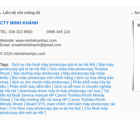
Liên hệ với chúng tôi
Sơ
CTY MINH KHÁNH
TEL: 036 322 8660
0986 445 116
Website: www.minhkhanhjsc.com
Email: emailminhkhanh@gmail.com
©
2020 minhkhanhjsc.com
Tags:
Dịch vụ cho thuê máy photocopy giá rẻ tại Hà Nội
Bán máy
photocopy giá rẻ tại Hà Nội
Sửa chữa máy photocopy Toshiba
Ricoh
Bảo dưỡng máy photocopy
Máy photocopy bãi nhập
khẩu
Bán máy photocopy mới chính hãng
dịch vụ hợp đồng bản
chụp
dịch vụ cho mượn máy photocopy
Phân phối máy hủy tài
liệu
Phân phối máy đếm tiền
Dịch vụ đổ mực in chuyên nghiệp
tại Hà nội
download driver máy in máy photocopy các loại
Tài
liệu kỹ thuật Service manual HP Canon Toshiba Ricoh Minota
Sharp
Tài liệu hướng dẫn sử dụng HP Canon Toshiba Ricoh
Minota Sharp
Board SYS, main chính, linh kiện máy photocopy các
loại
Cho thue may photocopy gia re tai Ha Noi
Cho thuê máy
photocopy đời mới tại HN